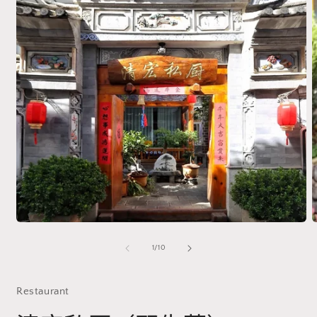
在
2
模
态
窗
/
1
/
10
口
中
打
Restaurant
开
媒