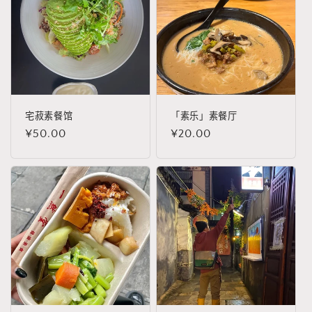
宅菽素餐馆
「素乐」素餐厅
常
¥50.00
常
¥20.00
规
规
价
价
格
格