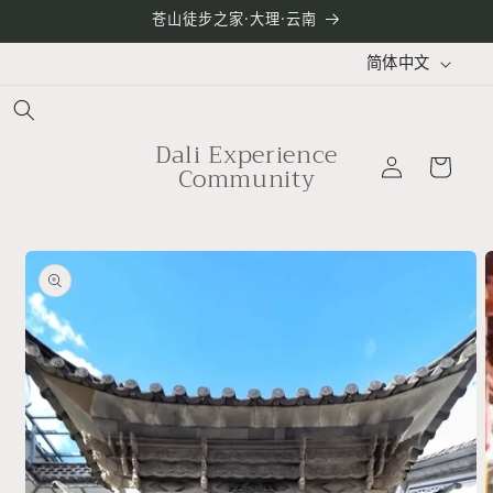
跳到内
苍山徒步之家·大理·云南
容
语
简体中文
言
购
Dali Experience
登
物
Community
录
车
跳至产
品信息